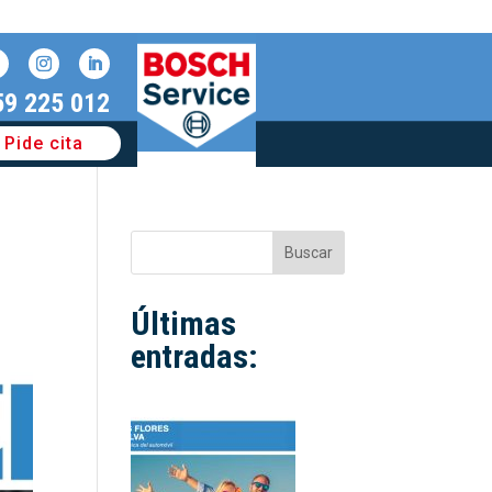
59 225 012
Pide cita
Buscar
Últimas
entradas: