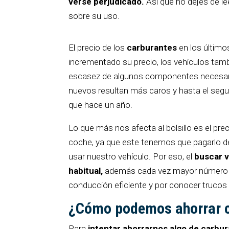
verse perjudicado.
Así que no dejes de l
sobre su uso.
El precio de los
carburantes
en los último
incrementado su precio, los vehículos tam
escasez de algunos componentes necesar
nuevos resultan más caros y hasta el segur
que hace un año.
Lo que más nos afecta al bolsillo es el prec
coche, ya que este tenemos que pagarlo 
usar nuestro vehículo. Por eso, el
buscar v
habitual,
además cada vez mayor número de
conducción eficiente y por conocer trucos p
¿Cómo podemos ahorrar c
Para
intentar ahorrarnos algo de carbu