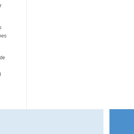
r
s
ones
 de
l