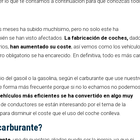
eer lo que te contamos a continuación para que conozcas tod
s meses ha subido muchísimo, pero no solo este ha
bién se han visto afectados.
La fabricación de coches,
dado
ios,
han aumentado su coste
, así vemos como los vehícul
o obligatorio se ha encarecido. En definitiva, todo es más ca
io del gasoil o la gasolina, según el carburante que use nuest
de forma más frecuente porque si no lo echamos no podemo
ehículos más eficientes se ha convertido en algo muy
 conductores se están interesando por el tema de la
ara disminuir el coste que el uso del coche conlleva.
arburante?
rante
, una de nuestras aliadas puede ser la inercia, ya que si