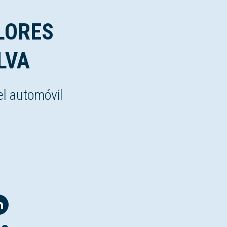
LORES
LVA
el automóvil