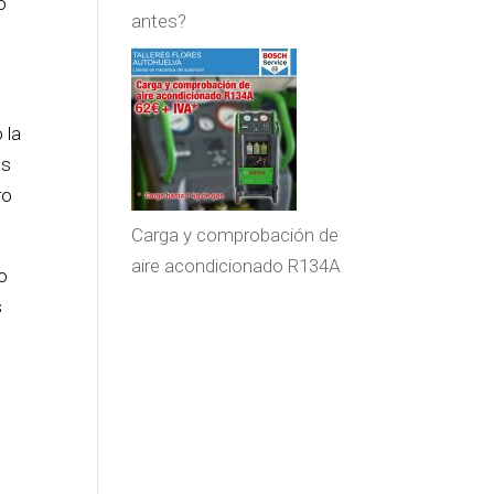
o
antes?
 la
os
ro
Carga y comprobación de
aire acondicionado R134A
ro
s