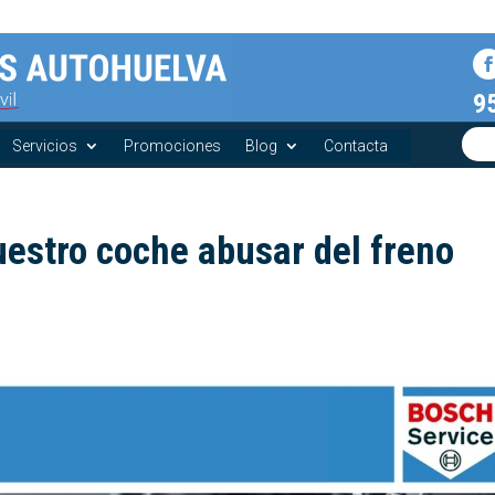
9
Servicios
Promociones
Blog
Contacta
uestro coche abusar del freno