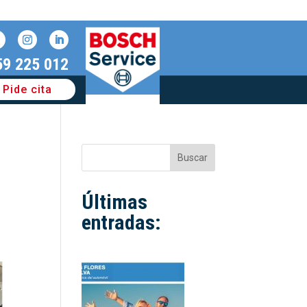
59 225 012
Pide cita
Buscar
Últimas
entradas: