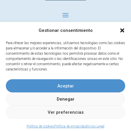
Gestionar consentimiento
Para ofrecer las mejores experiencias, utilizamos tecnologías como las cookies
para almacenar y/o acceder a la información del dispositivo. El
consentimiento de estas tecnologías nos permitirá procesar datos como el
comportamiento de navegación o las identificaciones únicas en este sitio. No
consentir o retirar el consentimiento, puede afectar negativamente a ciertas
características y funciones.
Haz clic para aceptar cookies de marketing
Aceptar
y permitir este contenido
Denegar
Ver preferencias
Política de cookies
Política de privacidad
Aviso Legal