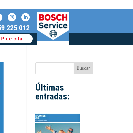
59 225 012
Pide cita
Buscar
Últimas
entradas: