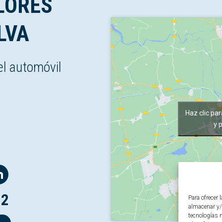
LORES
LVA
el automóvil
Haz clic pa
y 
12
Para ofrecer 
almacenar y/
tecnologías 