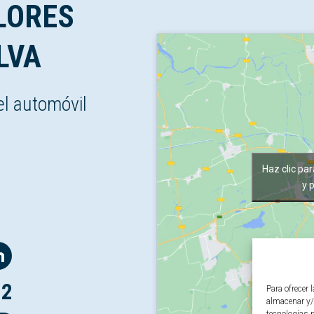
LORES
LVA
el automóvil
Haz clic pa
y 
12
Para ofrecer 
almacenar y/