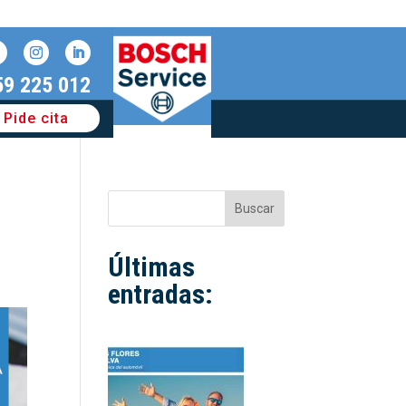
59 225 012
Pide cita
Buscar
Últimas
entradas: