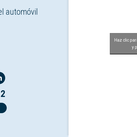
el automóvil
Haz clic pa
y 
12