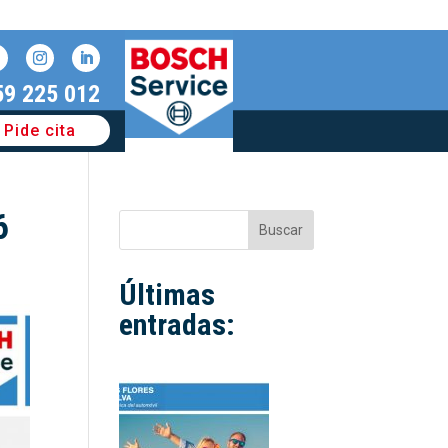
59 225 012
Pide cita
6
Buscar
Últimas
entradas: