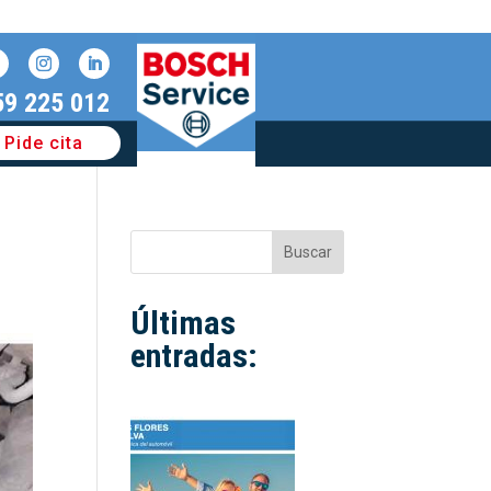
59 225 012
Pide cita
Buscar
Últimas
entradas: