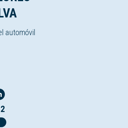
LVA
el automóvil
12