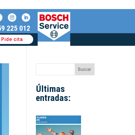
59 225 012
Pide cita
Buscar
Últimas
entradas: