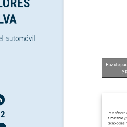
LORES
LVA
el automóvil
Haz clic pa
y 
12
Para ofrecer 
almacenar y/
tecnologías 