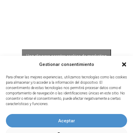
Haz clic para aceptar cookies de marketing
y permitir este contenido
Gestionar consentimiento
Para ofrecer las mejores experiencias, utilizamos tecnologías como las cookies
para almacenar y/o acceder a la información del dispositivo. El
consentimiento de estas tecnologías nos permitirá procesar datos como el
comportamiento de navegación o las identificaciones únicas en este sitio. No
consentir o retirar el consentimiento, puede afectar negativamente a ciertas
características y funciones.
Aceptar