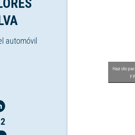
LORES
LVA
el automóvil
Haz clic pa
y 
12