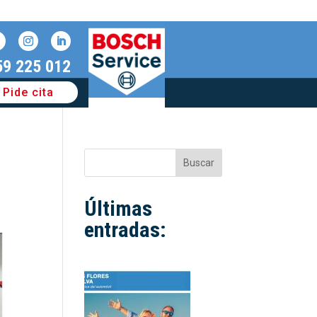
59 225 012
Pide cita
Buscar
Últimas
entradas: