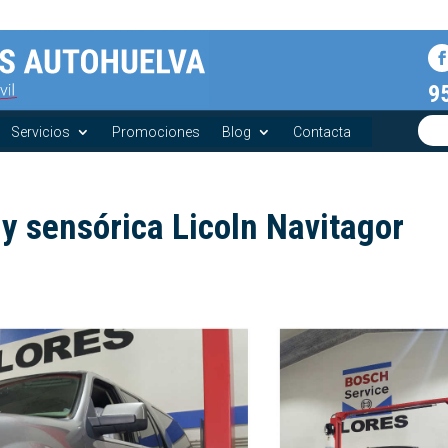
9
Servicios
Promociones
Blog
Contacta
 y sensórica Licoln Navitagor