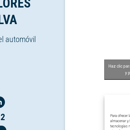
LORES
LVA
el automóvil
Haz clic pa
y 
12
Para ofrecer 
almacenar y/
tecnologías 