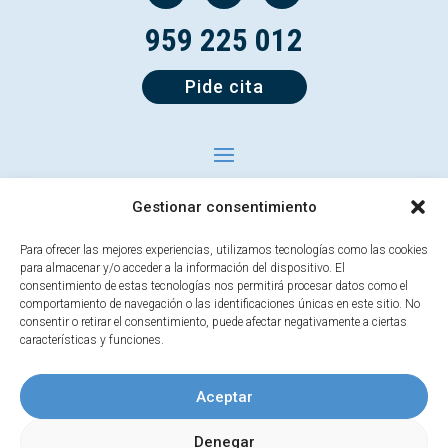
959 225 012
Pide cita
Gestionar consentimiento
Para ofrecer las mejores experiencias, utilizamos tecnologías como las cookies
para almacenar y/o acceder a la información del dispositivo. El
consentimiento de estas tecnologías nos permitirá procesar datos como el
comportamiento de navegación o las identificaciones únicas en este sitio. No
consentir o retirar el consentimiento, puede afectar negativamente a ciertas
características y funciones.
Haz clic para aceptar cookies de marketing
Aceptar
y permitir este contenido
Denegar