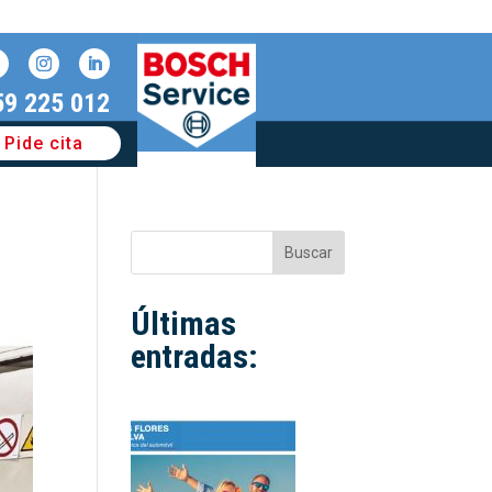
59 225 012
Pide cita
Buscar
Últimas
entradas: