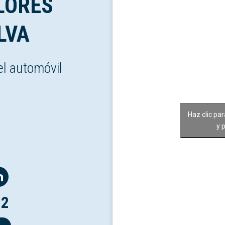
LORES
LVA
el automóvil
Haz clic pa
y 
12