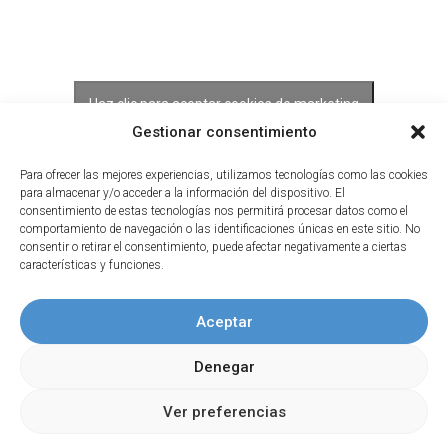
Haz clic para aceptar cookies de marketing
y permitir este contenido
Gestionar consentimiento
Para ofrecer las mejores experiencias, utilizamos tecnologías como las cookies
para almacenar y/o acceder a la información del dispositivo. El
consentimiento de estas tecnologías nos permitirá procesar datos como el
comportamiento de navegación o las identificaciones únicas en este sitio. No
consentir o retirar el consentimiento, puede afectar negativamente a ciertas
características y funciones.
Aceptar
Denegar
Ver preferencias