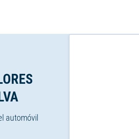
LORES
LVA
el automóvil