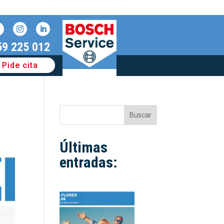
59 225 012
Pide cita
Buscar
Últimas
entradas: