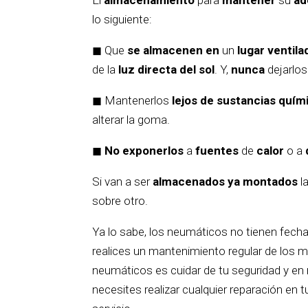
lo siguiente:
◼ Que
se almacenen en
un
lugar ventila
de la
luz directa del sol
. Y,
nunca
dejarlo
◼ Mantenerlos
lejos de sustancias quím
alterar la goma.
◼
No exponerlos
a
fuentes
de
calor
o a
Si van a ser
almacenados ya montados
l
sobre otro.
Ya lo sabe, los neumáticos no tienen fecha 
realices un mantenimiento regular de los 
neumáticos es cuidar de tu seguridad y e
necesites realizar cualquier reparación en 