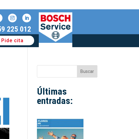
59 225 012
Pide cita
Buscar
Últimas
entradas: