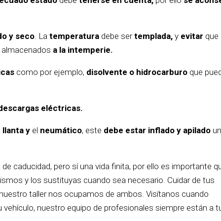
do y seco
. La
temperatura
debe ser
templada,
y
evitar
que 
s almacenados
a la intemperie.
icas
como por ejemplo,
disolvente o hidrocarburo
que pue
descargas eléctricas.
a
llanta y
el
neumático
, este
debe estar inflado y apilado
u
de caducidad, pero sí una vida finita, por ello es importante q
mismos y los sustituyas cuando sea necesario. Cuidar de tus
n nuestro taller nos ocupamos de ambos. Visítanos cuando
tu vehículo, nuestro equipo de profesionales siempre están a t