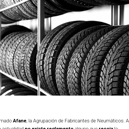
irmado
Afane
, la Agrupación de Fabricantes de Neumáticos. A
a actualidad
no existe reglamento
alguno que
recoja
la