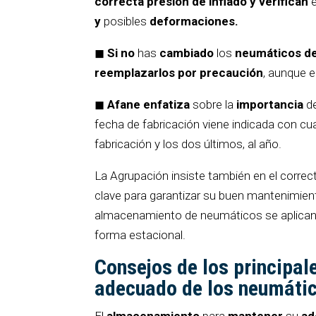
correcta presión de inflado y verifican
e
y
posibles
deformaciones.
◼
Si no
has
cambiado
los
neumáticos de
reemplazarlos por precaución
, aunque e
◼
Afane enfatiza
sobre la
importancia
d
fecha de fabricación viene indicada con cu
fabricación y los dos últimos, al año.
La Agrupación insiste también en el corr
clave para garantizar su buen mantenimie
almacenamiento de neumáticos se aplican 
forma estacional.
Consejos de los principa
adecuado de los neumáti
El
almacenamiento
para
mantener
su
ad