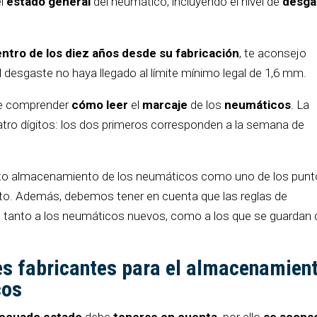
l
estado general
del neumático, incluyendo el nivel de
desga
ntro de los diez años desde su fabricación
, te aconsejo
l desgaste no haya llegado al límite mínimo legal de 1,6 mm.
e comprender
cómo leer
el
marcaje
de los
neumáticos
. La
atro dígitos: los dos primeros corresponden a la semana de
ecto almacenamiento de los neumáticos como uno de los pun
nto. Además, debemos tener en cuenta que las reglas de
tanto a los neumáticos nuevos, como a los que se guardan 
les fabricantes para el almacenamien
cos
ecuado estado
debe
tenerse en cuenta,
por ello
se acons