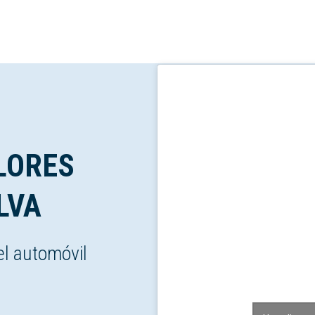
LORES
LVA
el automóvil