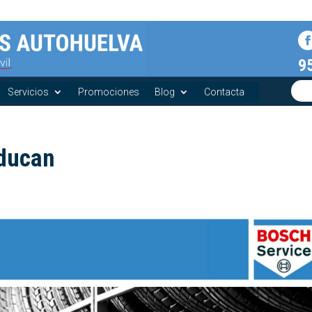
9
Servicios
Promociones
Blog
Contacta
aducan