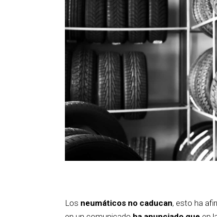
Los
neumáticos no caducan
, esto ha af
en un comunicado
ha anunciado que
en l