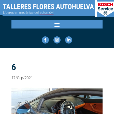
6
17/Sep/2021