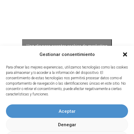
Haz clic para aceptar cookies de marketing
y permitir este contenido
Gestionar consentimiento
Para ofrecer las mejores experiencias, utilizamos tecnologías como las cookies
para almacenar y/o acceder a la información del dispositivo. El
consentimiento de estas tecnologías nos permitirá procesar datos como el
comportamiento de navegación o las identificaciones únicas en este sitio. No
consentir o retirar el consentimiento, puede afectar negativamente a ciertas
características y funciones.
Aceptar
Denegar