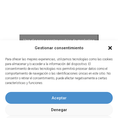
Haz clic para aceptar cookies de marketing
y permitir este contenido
Gestionar consentimiento
Para ofrecer las mejores experiencias, utilizamos tecnologías como las cookies
para almacenar y/o acceder a la información del dispositivo. El
consentimiento de estas tecnologías nos permitirá procesar datos como el
comportamiento de navegación o las identificaciones únicas en este sitio. No
consentir o retirar el consentimiento, puede afectar negativamente a ciertas
características y funciones.
Aceptar
Denegar