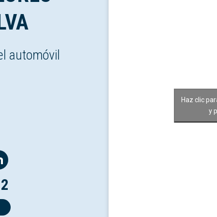
LVA
el automóvil
Haz clic pa
y 
12