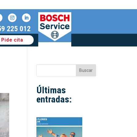
59 225 012
Pide cita
Buscar
Últimas
entradas: