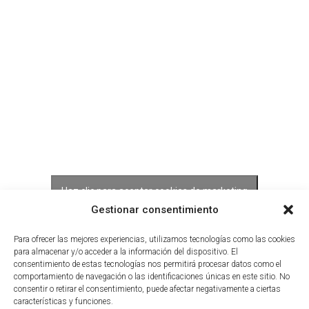
Haz clic para aceptar cookies de marketing
y permitir este contenido
Gestionar consentimiento
Para ofrecer las mejores experiencias, utilizamos tecnologías como las cookies
para almacenar y/o acceder a la información del dispositivo. El
consentimiento de estas tecnologías nos permitirá procesar datos como el
comportamiento de navegación o las identificaciones únicas en este sitio. No
consentir o retirar el consentimiento, puede afectar negativamente a ciertas
características y funciones.