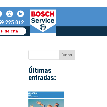
59 225 012
Pide cita
Buscar
Últimas
entradas: