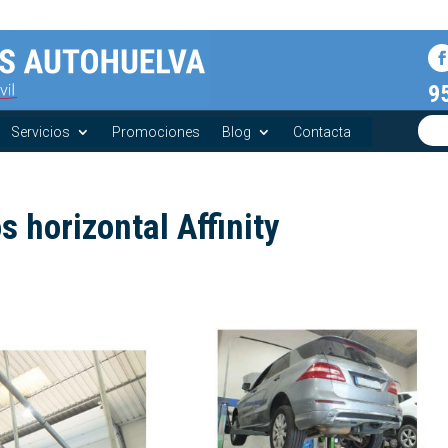
9
Servicios
Promociones
Blog
Contacta
s horizontal Affinity