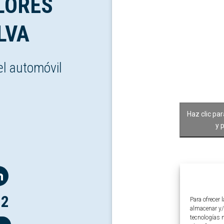
LORES
LVA
el automóvil
Haz clic pa
y 
12
Para ofrecer 
almacenar y/
tecnologías 