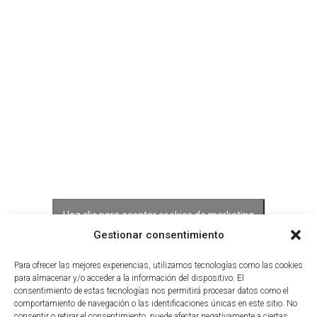
Haz clic para aceptar cookies de marketing
y permitir este contenido
Gestionar consentimiento
Para ofrecer las mejores experiencias, utilizamos tecnologías como las cookies
para almacenar y/o acceder a la información del dispositivo. El
consentimiento de estas tecnologías nos permitirá procesar datos como el
comportamiento de navegación o las identificaciones únicas en este sitio. No
consentir o retirar el consentimiento, puede afectar negativamente a ciertas