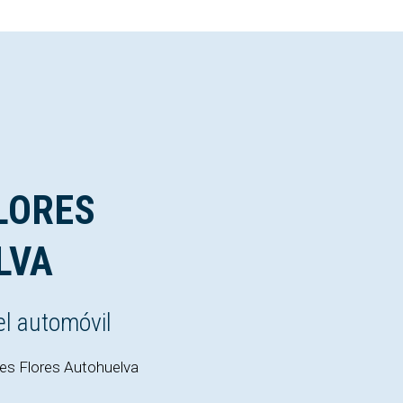
LORES
LVA
el automóvil